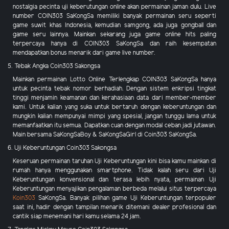
nostalgia pecinta uji keberutungan online akan permainan jaman dulu. Live
number COIN303 SaKongSa memiliki banyak permainan seru seperti
game suwit khas Indonesia, kemudian samgong, ada juga gongball dan
game seru lainnya. Mainkan sekarang juga game online hits paling
terpercaya hanya di COIN303 SaKongSa dan raih kesempatan
mendapatkan bonus menarik dari game live number.
5. Tebak Angka Coin303 Sakongsa
Mainkan permainan Lotto Online Terlengkap COIN303 SaKongSa hanya
untuk pecinta tebak nomor berhadiah. Dengan sistem enkripsi tingkat
tinggi menjamin keamanan dan kerahasiaan data dari member-member
kami. Untuk kalian yang suka untuk bertaruh dengan keberuntungan dan
mungkin kalian mempunyai mimpi yang spesial, jangan tunggu lama untuk
memanfaatkan itu semua. Dapatkan cuan dengan modal ceban jadi jutawan.
Main bersama SaKongSaBoy & SaKongSaGirl di Coin303 SaKongSa.
6. Uji Keberuntungan Coin303 Sakongsa
Keseruan permainan taruhan Uji Keberuntungan kini bisa kamu mainkan di
rumah hanya menggunakan smartphone. Tidak kalah seru dari Uji
Keberuntungan konvensional dan terasa lebih nyata, permainan Uji
Keberuntungan menyajikan pengalaman berbeda melalui situs terpercaya
Koin303
SaKongSa. Banyak pilihan game Uji Keberuntungan terpopuler
saat ini, hadir dengan tampilan menarik ditemani dealer profesional dan
cantik siap menemani hari kamu selama 24 jam.