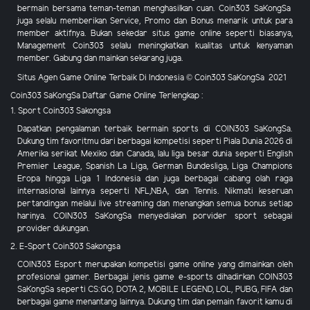
bermain bersama teman-teman menghasilkan cuan.
Coin303
SaKongSa
juga selalu memberikan Service,
Promo dan Bonus
menarik
untuk para
member aktifnya. Bukan sekedar situs game online seperti biasanya,
Management
Coin303
selalu meningkatkan kualitas untuk kenyaman
member. Gabung dan mainkan sekarang juga.
Situs Agen Game Online Terbaik Di Indonesia © Coin303 SaKongSa 2021
Coin303 SaKongSa Daftar Game Online Terlengkap :
1. Sport Coin303 Sakongsa
Dapatkan pengalaman terbaik bermain sports di COIN303 SaKongSa.
Dukung tim favoritmu dari berbagai kompetisi seperti Piala Dunia 2026 di
Amerika serikat Mexiko dan Canada, lalu liga besar dunia seperti English
Premier League, Spanish La Liga, German Bundesliga, Liga Champions
Eropa hingga Liga 1 Indonesia dan juga berbagai cabang olah raga
internasional lainnya seperti NFL,NBA, dan Tennis. Nikmati keseruan
pertandingan melalui live streaming dan menangkan semua bonus setiap
harinya. COIN303 SaKongSa menyediakan porvider sport sebagai
provider dukungan.
2. E-Sport Coin303 Sakongsa
COIN303 Esport merupakan kompetisi game online yang dimainkan oleh
profesional gamer. Berbagai jenis game e-sports dihadirkan COIN303
SaKongSa seperti CS:GO, DOTA 2, MOBILE LEGEND, LOL, PUBG, FIFA dan
berbagai game menantang lainnya. Dukung tim dan pemain favorit kamu di